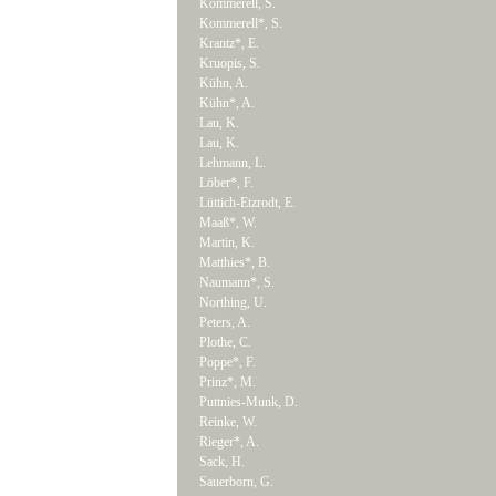
Kommerell, S.
Kommerell*, S.
Krantz*, E.
Kruopis, S.
Kühn, A.
Kühn*, A.
Lau, K.
Lau, K.
Lehmann, L.
Löber*, F.
Lüttich-Etzrodt, E.
Maaß*, W.
Martin, K.
Matthies*, B.
Naumann*, S.
Northing, U.
Peters, A.
Plothe, C.
Poppe*, F.
Prinz*, M.
Puttnies-Munk, D.
Reinke, W.
Rieger*, A.
Sack, H.
Sauerborn, G.