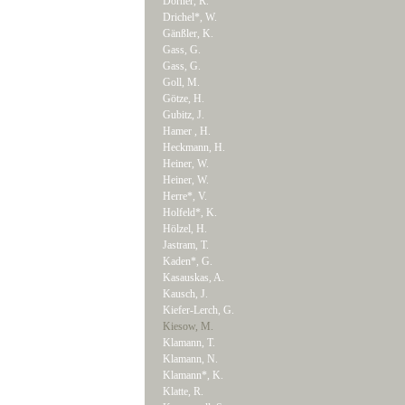
Dörner, R.
Drichel*, W.
Gänßler, K.
Gass, G.
Gass, G.
Goll, M.
Götze, H.
Gubitz, J.
Hamer , H.
Heckmann, H.
Heiner, W.
Heiner, W.
Herre*, V.
Holfeld*, K.
Hölzel, H.
Jastram, T.
Kaden*, G.
Kasauskas, A.
Kausch, J.
Kiefer-Lerch, G.
Kiesow, M.
Klamann, T.
Klamann, N.
Klamann*, K.
Klatte, R.