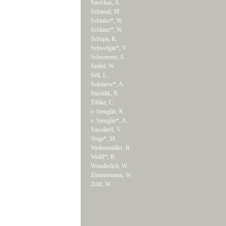
Savickas, A.
Schamal, M.
Schinko*, W.
Schlüter*, W.
Schöpa, K.
Schwelgin*, V.
Schwenzer, A.
Seidel, W.
Sell, L.
Solotzew*, A.
Stuchlik, R.
Tübke, C.
v. Stenglin, K.
v. Stenglin*, A.
Vassilieff, V.
Voigt*, M.
Weihermüller, R.
Wolff*, R.
Wunderlich, W.
Zimmermann, W.
Zöhl, W.