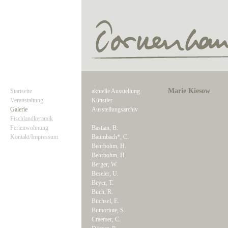
Marie Kiesow
Startseite
aktuelle Ausstellung
Veranstaltung
Künstler
Galerie
Ausstellungsarchiv
Fischlandkeramik
Ferienwohnung
Bastian, B.
Kontakt/Impressum
Baumbach*, C.
Behrbohm, H.
Behrbohm, H.
Berger, W.
Beseler, U.
Beyer, T.
Buch, R.
Büchsel, E.
Butnoriute, S.
Craemer, C.