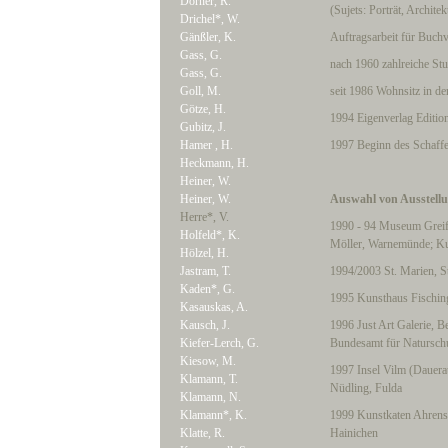
Dörner, R.
(Sujets: Porträt, Archite
Drichel*, W.
Gänßler, K.
Auftragsarbeit für Buchv
Gass, G.
nach 1960 zahlreiche St
Gass, G.
Goll, M.
seit 1986 Wohnsitz in de
Götze, H.
1994 Eigenverlag Edition
Gubitz, J.
Hamer , H.
1997 Beginn des Schaffe
Heckmann, H.
Heiner, W.
Heiner, W.
Auswahl von Ausstellu
Herre*, V.
1990 - 94 Museum Greif
Holfeld*, K.
Möller, Warnemünde; Ku
Hölzel, H.
Jastram, T.
1994/2003 St. Marien, S
Kaden*, G.
1995 Kunsthaus Fischinge
Kasauskas, A.
Kausch, J.
1996 Just Art Galerie, B
Kiefer-Lerch, G.
Bundesamt für Natursch
Kiesow, M.
1997 Insel Vilm (Dauera
Klamann, T.
Nüdling, Fulda
Klamann, N.
Klamann*, K.
1999 Kunstkaten Ahrensh
Klatte, R.
Hainichen