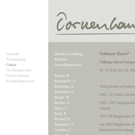
Volkmar Herre*
Startseite
aktuelle Ausstellung
Veranstaltung
Künstler
Volkmar Herre Fotograf
Galerie
Ausstellungsarchiv
Fischlandkeramik
Dr.-W.-Külz-Str. 19, 18
Ferienwohnung
Bastian, B.
Kontakt/Impressum
Baumbach*, C.
Behrbohm, H.
1943 geboren in Freiber
Behrbohm, H.
1961 - 63 Abitur, Akzide
Berger, W.
Beseler, U.
1963 – 68 Fotografiestu
Beyer, T.
Leipzig
Buch, R.
1970 -89 Mitglied des V
Büchsel, E.
Butnoriute, S.
seit 1990 Mitglied des 
Craemer, C.
freischaffend in Leipzig