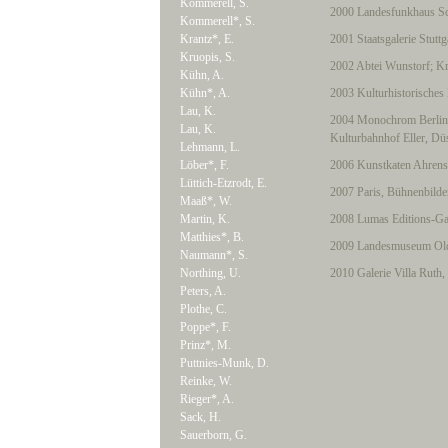
Kommerell, S.
2000 Landesfunkhaus Sch
Kommerell*, S.
Krantz*, E.
2001 Staatsgalerie Stuttg
Kruopis, S.
2002 Abtei Wunstorf; Kr
Kühn, A.
Kühn*, A.
2003 Kulturhistorische
Lau, K.
2004 Monochrom Berlin;
Lau, K.
Kulturbahnhof Eller, Dü
Lehmann, L.
Löber*, F.
2006 Kunstkaten Ahrens
Lüttich-Etzrodt, E.
2007 Paris, Bühnenbilde
Maaß*, W.
Martin, K.
2008 Lumas Editions-Gal
Matthies*, B.
2009 Landesmuseum Old
Naumann*, S.
Northing, U.
2010 Galerie Villa Ruth,
Peters, A.
Plothe, C.
Poppe*, F.
Prinz*, M.
Puttnies-Munk, D.
Reinke, W.
Rieger*, A.
Sack, H.
Sauerborn, G.