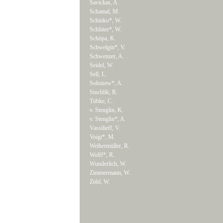
Savickas, A.
Schamal, M.
Schinko*, W.
Schlüter*, W.
Schöpa, K.
Schwelgin*, V.
Schwenzer, A.
Seidel, W.
Sell, L.
Solotzew*, A.
Stuchlik, R.
Tübke, C.
v. Stenglin, K.
v. Stenglin*, A.
Vassilieff, V.
Voigt*, M.
Weihermüller, R.
Wolff*, R.
Wunderlich, W.
Zimmermann, W.
Zöhl, W.