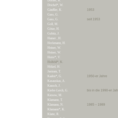
Dörner, R.
Drichel*, W.
Gänßler, K.
1953
Gass, G.
Gass, G.
seit 1953
Goll, M.
Götze, H.
Gubitz, J.
Hamer , H.
Heckmann, H.
Heiner, W.
Heiner, W.
Herre*, V.
Holfeld*, K.
Hölzel, H.
Jastram, T.
Kaden*, G.
1950-er Jahre
Kasauskas, A.
Kausch, J.
Kiefer-Lerch, G.
bis in die 1990-er Ja
Kiesow, M.
Klamann, T.
Klamann, N.
1985 – 1989
Klamann*, K.
Klatte, R.