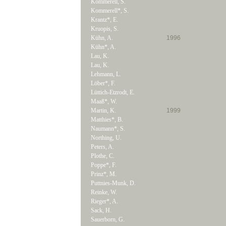
Kommerell, S.
Kommerell*, S.
Krantz*, E.
Kruopis, S.
Kühn, A.
1996
Kühn*, A.
Lau, K.
Lau, K.
Lehmann, L.
Löber*, F.
Lüttich-Etzrodt, E.
Maaß*, W.
Martin, K.
1999
Matthies*, B.
Naumann*, S.
Northing, U.
Peters, A.
Plothe, C.
Poppe*, F.
Prinz*, M.
Puttnies-Munk, D.
Reinke, W.
Rieger*, A.
Sack, H.
Sauerborn, G.