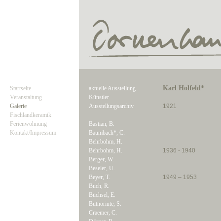
Karl Holfeld*
Startseite
aktuelle Ausstellung
Veranstaltung
Künstler
Galerie
Ausstellungsarchiv
1921
Fischlandkeramik
Ferienwohnung
Bastian, B.
Kontakt/Impressum
Baumbach*, C.
Behrbohm, H.
Behrbohm, H.
1936 - 1940
Berger, W.
Beseler, U.
Beyer, T.
1949 – 1953
Buch, R.
Büchsel, E.
Butnoriute, S.
Craemer, C.