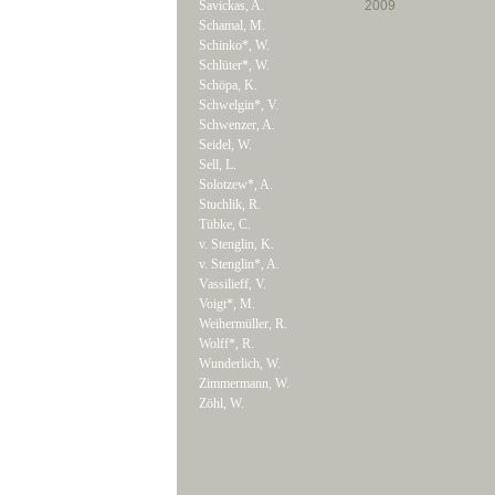
Savickas, A.
2009
Schamal, M.
Schinko*, W.
Schlüter*, W.
Schöpa, K.
Schwelgin*, V.
Schwenzer, A.
Seidel, W.
Sell, L.
Solotzew*, A.
Stuchlik, R.
Tübke, C.
v. Stenglin, K.
v. Stenglin*, A.
Vassilieff, V.
Voigt*, M.
Weihermüller, R.
Wolff*, R.
Wunderlich, W.
Zimmermann, W.
Zöhl, W.