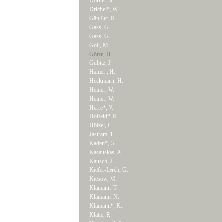
Dörner, R.
Drichel*, W.
Gänßler, K.
Gass, G.
Gass, G.
Goll, M.
Götze, H.
Gubitz, J.
Hamer , H.
Heckmann, H.
Heiner, W.
Heiner, W.
Herre*, V.
Holfeld*, K.
Hölzel, H.
Jastram, T.
Kaden*, G.
Kasauskas, A.
Kausch, J.
Kiefer-Lerch, G.
Kiesow, M.
Klamann, T.
Klamann, N.
Klamann*, K.
Klatte, R.