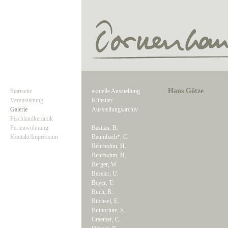
Hans Götze
Startseite
aktuelle Ausstellung
Veranstaltung
Künstler
Galerie
Ausstellungsarchiv
Fischlandkeramik
Ferienwohnung
Bastian, B.
Kontakt/Impressum
Baumbach*, C.
Behrbohm, H.
Behrbohm, H.
Berger, W.
Beseler, U.
Beyer, T.
Buch, R.
Büchsel, E.
Butnoriute, S.
Craemer, C.