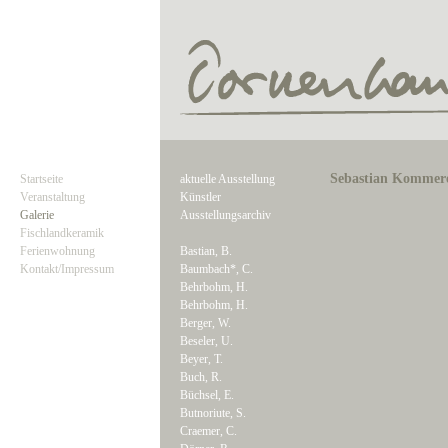
Sebastian Kommere
Startseite
aktuelle Ausstellung
Veranstaltung
Künstler
Galerie
Ausstellungsarchiv
Fischlandkeramik
Ferienwohnung
Bastian, B.
Kontakt/Impressum
Baumbach*, C.
Behrbohm, H.
Behrbohm, H.
Berger, W.
Beseler, U.
Beyer, T.
Buch, R.
Büchsel, E.
Butnoriute, S.
Craemer, C.