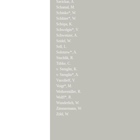
Savickas, A.
Schamal, M.
Schinko*, W.
Schlüter*, W.
Schöpa, K.
Schwelgin*, V.
Schwenzer, A.
Seidel, W.
Sell, L.
Solotzew*, A.
Stuchlik, R.
Tübke, C.
v. Stenglin, K.
v. Stenglin*, A.
Vassilieff, V.
Voigt*, M.
Weihermüller, R.
Wolff*, R.
Wunderlich, W.
Zimmermann, W.
Zöhl, W.