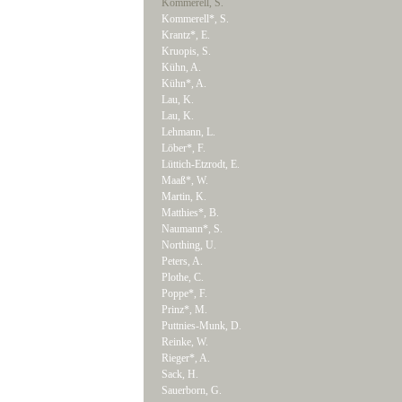
Kommerell, S.
Kommerell*, S.
Krantz*, E.
Kruopis, S.
Kühn, A.
Kühn*, A.
Lau, K.
Lau, K.
Lehmann, L.
Löber*, F.
Lüttich-Etzrodt, E.
Maaß*, W.
Martin, K.
Matthies*, B.
Naumann*, S.
Northing, U.
Peters, A.
Plothe, C.
Poppe*, F.
Prinz*, M.
Puttnies-Munk, D.
Reinke, W.
Rieger*, A.
Sack, H.
Sauerborn, G.