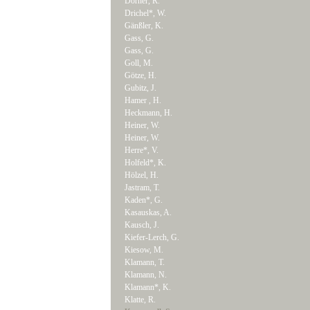
Dörner, R.
Drichel*, W.
Gänßler, K.
Gass, G.
Gass, G.
Goll, M.
Götze, H.
Gubitz, J.
Hamer , H.
Heckmann, H.
Heiner, W.
Heiner, W.
Herre*, V.
Holfeld*, K.
Hölzel, H.
Jastram, T.
Kaden*, G.
Kasauskas, A.
Kausch, J.
Kiefer-Lerch, G.
Kiesow, M.
Klamann, T.
Klamann, N.
Klamann*, K.
Klatte, R.